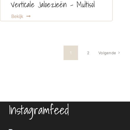
Verticale Jaloezieën – Multisol
Bekijk
1
2
Volgende
Instagramfeed