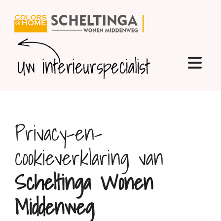
Ga
naar
inhoud
Togg
Navi
Home
Privacy-en-
Producten
cookieverklaring van
Over ons
Scheltinga Wonen
Middenweg
Reviews